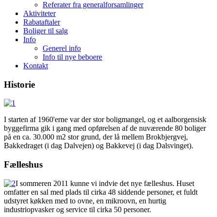
Referater fra generalforsamlinger
Aktiviteter
Rabataftaler
Boliger til salg
Info
Generel info
Info til nye beboere
Kontakt
Historie
I starten af 1960'erne var der stor boligmangel, og et aalborgensisk
byggefirma gik i gang med opførelsen af de nuværende 80 boliger
på en ca. 30.000 m2 stor grund, der lå mellem Brokbjergvej,
Bakkedraget (i dag Dalvejen) og Bakkevej (i dag Dalsvinget).
Fælleshus
I sommeren 2011 kunne vi indvie det nye fælleshus. Huset
omfatter en sal med plads til cirka 48 siddende personer, et fuldt
udstyret køkken med to ovne, en mikroovn, en hurtig
industriopvasker og service til cirka 50 personer.