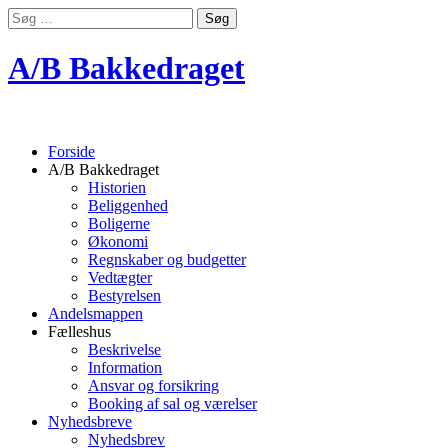
Søg
efter:
A/B Bakkedraget
Main
Skip
Forside
to
A/B Bakkedraget
menu
content
Historien
Beliggenhed
Boligerne
Økonomi
Regnskaber og budgetter
Vedtægter
Bestyrelsen
Andelsmappen
Fælleshus
Beskrivelse
Information
Ansvar og forsikring
Booking af sal og værelser
Nyhedsbreve
Nyhedsbrev